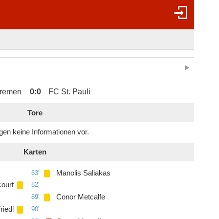
Bremen
0
:
0
FC St. Pauli
Tore
egen keine Informationen vor.
Karten
63'
Manolis Saliakas
court
82'
89'
Conor Metcalfe
riedl
90'