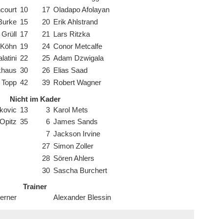
ncourt
10
17
Oladapo Afolayan
Burke
15
20
Erik Ahlstrand
Grüll
17
21
Lars Ritzka
 Köhn
19
24
Conor Metcalfe
latini
22
25
Adam Dzwigala
khaus
30
26
Elias Saad
 Topp
42
39
Robert Wagner
Nicht im Kader
jkovic
13
3
Karol Mets
Opitz
35
6
James Sands
7
Jackson Irvine
27
Simon Zoller
28
Sören Ahlers
30
Sascha Burchert
Trainer
erner
Alexander Blessin