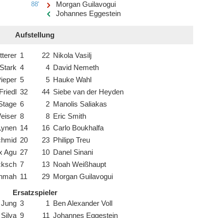
88'
Morgan Guilavogui
Johannes Eggestein
Aufstellung
tterer
1
22
Nikola Vasilj
 Stark
4
4
David Nemeth
ieper
5
5
Hauke Wahl
riedl
32
44
Siebe van der Heyden
Stage
6
2
Manolis Saliakas
Weiser
8
8
Eric Smith
Lynen
14
16
Carlo Boukhalfa
hmid
20
23
Philipp Treu
ix Agu
27
10
Danel Sinani
cksch
7
13
Noah Weißhaupt
inmah
11
29
Morgan Guilavogui
Ersatzspieler
 Jung
3
1
Ben Alexander Voll
Silva
9
11
Johannes Eggestein