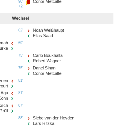
90'
Conor Metcalfe
+2
Wechsel
62'
Noah Weißhaupt
Elias Saad
inmah
69'
Burke
75'
Carlo Boukhalfa
Robert Wagner
75'
Danel Sinani
Conor Metcalfe
ynen
81'
court
x Agu
81'
Köhn
ksch
87'
Grüll
88'
Siebe van der Heyden
Lars Ritzka