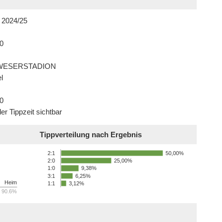
 2024/25
0
 WESERSTADION
l
0
er Tippzeit sichtbar
Tippverteilung nach Ergebnis
50,00%
2:1
25,00%
2:0
9,38%
1:0
3:1
6,25%
Heim
1:1
3,12%
90.6%