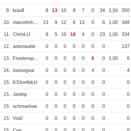
9.
kraufl
8
13
10
9
7
0
34
1,50
350
10.
marcelinho86hh
13
9
12
6
13
0
6
1,00
349
11.
ChrisLU
9
5
10
18
4
0
23
1,00
334
12.
astonwalle
0
0
0
0
0
0
0
137
13.
Friedenspanzer
0
0
0
0
0
6
0
1,00
6
14.
louisvgoal
0
0
0
0
0
4
0
4
15.
K33nr4bb1t
0
0
0
0
0
0
0
0
15.
Jantrip
0
0
0
0
0
0
0
0
15.
schmaehae
0
0
0
0
0
0
0
0
15.
Vio0
0
0
0
0
0
0
0
0
15.
Con
0
0
0
0
0
0
0
0