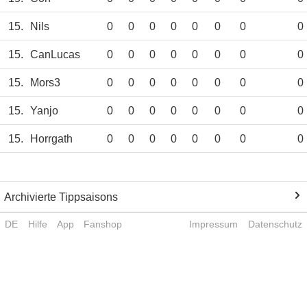
15.
Nils
0
0
0
0
0
0
0
0
15.
CanLucas
0
0
0
0
0
0
0
0
15.
Mors3
0
0
0
0
0
0
0
0
15.
Yanjo
0
0
0
0
0
0
0
0
15.
Horrgath
0
0
0
0
0
0
0
0
Archivierte Tippsaisons
DE
Hilfe
App
Fanshop
Impressum
Datenschutz