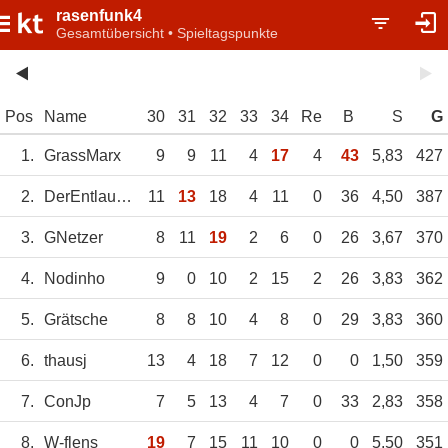
rasenfunk4
Gesamtübersicht • Spieltagspunkte
Pos
Name
30
31
32
33
34
Re
B
S
G
1.
GrassMarx
9
9
11
4
17
4
43
5,83
427
2.
DerEntlauber
11
13
18
4
11
0
36
4,50
387
3.
GNetzer
8
11
19
2
6
0
26
3,67
370
4.
Nodinho
9
0
10
2
15
2
26
3,83
362
5.
Grätsche
8
8
10
4
8
0
29
3,83
360
6.
thausj
13
4
18
7
12
0
0
1,50
359
7.
ConJp
7
5
13
4
7
0
33
2,83
358
8.
W-flens
19
7
15
11
10
0
0
5,50
351