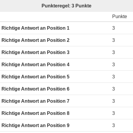
Punkteregel: 3 Punkte
Punkte
Richtige Antwort an Position 1
3
Richtige Antwort an Position 2
3
Richtige Antwort an Position 3
3
Richtige Antwort an Position 4
3
Richtige Antwort an Position 5
3
Richtige Antwort an Position 6
3
Richtige Antwort an Position 7
3
Richtige Antwort an Position 8
3
Richtige Antwort an Position 9
3