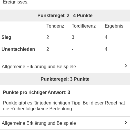
Ereignisses.
Punkteregel: 2 - 4 Punkte
Tendenz
Tordifferenz
Ergebnis
Sieg
2
3
4
Unentschieden
2
-
4
Allgemeine Erklärung und Beispiele
Punkteregel: 3 Punkte
Punkte pro richtiger Antwort: 3
Punkte gibt es für jeden richtigen Tipp. Bei dieser Regel hat
die Reihenfolge keine Bedeutung.
Allgemeine Erklärung und Beispiele