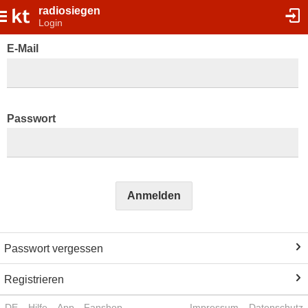
radiosiegen
Login
E-Mail
Passwort
Anmelden
Passwort vergessen
Registrieren
DE
Hilfe
App
Fanshop
Impressum
Datenschutz