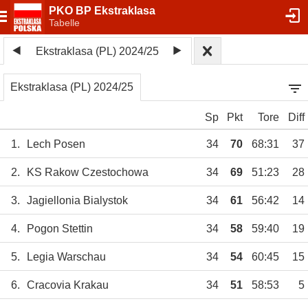
PKO BP Ekstraklasa
Tabelle
Ekstraklasa (PL) 2024/25
Ekstraklasa (PL) 2024/25
Sp
Pkt
Tore
Diff
1.
Lech Posen
34
70
68:31
37
2.
KS Rakow Czestochowa
34
69
51:23
28
3.
Jagiellonia Bialystok
34
61
56:42
14
4.
Pogon Stettin
34
58
59:40
19
5.
Legia Warschau
34
54
60:45
15
6.
Cracovia Krakau
34
51
58:53
5