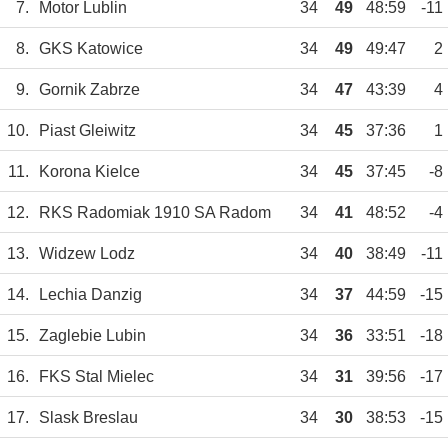
7.
Motor Lublin
34
49
48:59
-11
8.
GKS Katowice
34
49
49:47
2
9.
Gornik Zabrze
34
47
43:39
4
10.
Piast Gleiwitz
34
45
37:36
1
11.
Korona Kielce
34
45
37:45
-8
12.
RKS Radomiak 1910 SA Radom
34
41
48:52
-4
13.
Widzew Lodz
34
40
38:49
-11
14.
Lechia Danzig
34
37
44:59
-15
15.
Zaglebie Lubin
34
36
33:51
-18
16.
FKS Stal Mielec
34
31
39:56
-17
17.
Slask Breslau
34
30
38:53
-15