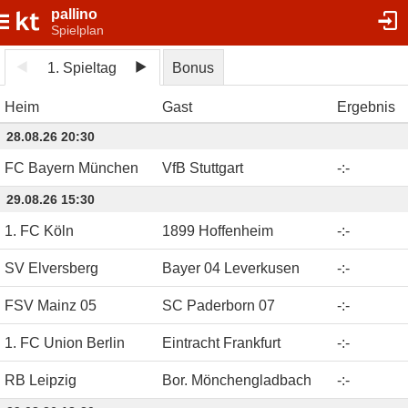
pallino
Spielplan
1. Spieltag
Bonus
Heim
Gast
Ergebnis
28.08.26 20:30
FC Bayern München
VfB Stuttgart
-
:
-
29.08.26 15:30
1. FC Köln
1899 Hoffenheim
-
:
-
SV Elversberg
Bayer 04 Leverkusen
-
:
-
FSV Mainz 05
SC Paderborn 07
-
:
-
1. FC Union Berlin
Eintracht Frankfurt
-
:
-
RB Leipzig
Bor. Mönchengladbach
-
:
-