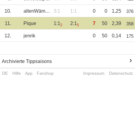
10.
altenWämser
3:1
1:1
0
0
1,25
376
11.
Pique
1:1
2:1
7
50
2,39
358
2
5
12.
jenrik
0
50
0,14
175
Archivierte Tippsaisons
DE
Hilfe
App
Fanshop
Impressum
Datenschutz