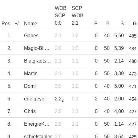
WOB
SCP
SCP
WOB
0
:
0
2
:
1
Pos
+/-
Name
P
B
S
G
1.
Gabes
2:1
1:2
0
40
5,50
495
2.
Magic-Blicky
2:0
1:2
0
50
5,39
484
3.
Blutgraetsche
2:1
1:1
0
50
2,14
480
4.
Martin
2:1
1:2
0
50
3,39
473
5.
Domi
3:0
1:2
0
40
5,00
471
6.
ede.geyer
2:2
0:1
2
40
2,00
454
2
7.
Chris
2:0
1:1
0
40
4,00
427
8.
EnergieKopfnuss
2:0
1:1
0
50
1,14
427
9.
schiefstapler
3:0
1:2
0
50
3,64
425