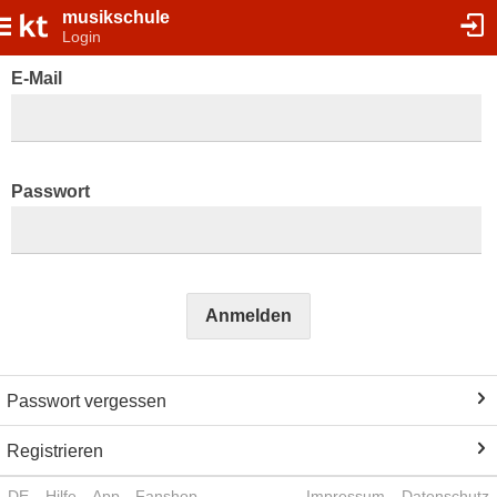
musikschule
Login
E-Mail
Passwort
Anmelden
Passwort vergessen
Registrieren
DE
Hilfe
App
Fanshop
Impressum
Datenschutz