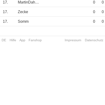
17.
MartinDahlin
0
0
17.
Zecke
0
0
17.
Somm
0
0
DE
Hilfe
App
Fanshop
Impressum
Datenschutz