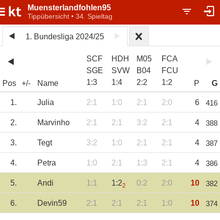
Muensterlandfohlen95
Tippübersicht • 34. Spieltag
1. Bundesliga 2024/25
SCF
HDH
M05
FCA
SGE
SVW
B04
FCU
1
:
3
1
:
4
2
:
2
1
:
2
Pos
+/-
Name
P
G
1.
Julia
2:1
1:0
2:1
2:0
6
416
2.
Marvinho
2:1
2:1
3:2
2:1
4
388
3.
Tegt
3:2
1:0
2:1
2:1
4
387
4.
Petra
1:0
2:1
1:3
2:1
4
386
5.
Andi
1:1
1:2
0:2
2:0
10
382
2
6.
Devin59
2:1
2:1
2:1
1:0
10
374