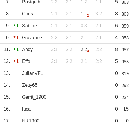
7.
Postgelb
2:2
2:1
1:2
1:1
5
363
8.
Chris
2:1
2:1
1:1
3:2
8
363
2
9.
1
Sabine
2:1
2:1
0:3
2:1
6
359
10.
1
Giovanne
2:2
2:1
2:1
2:1
4
358
11.
1
Andy
2:1
2:2
2:2
2:2
8
357
4
12.
1
Effe
2:1
2:2
2:1
2:2
5
355
13.
JulianVFL
0
319
14.
Zetty65
0
292
15.
Gerrit_1900
0
234
16.
luca
0
15
17.
Nik1900
0
0