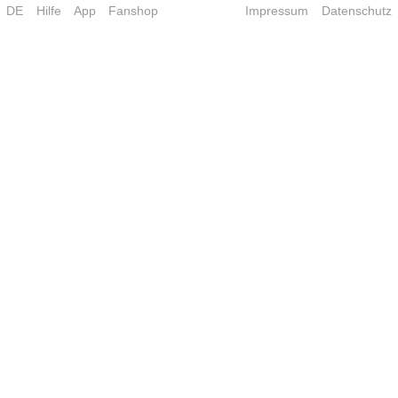
DE
Hilfe
App
Fanshop
Impressum
Datenschutz