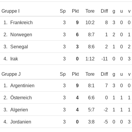
Gruppe I
Sp
Pkt
Tore
Diff
g
u
v
1.
Frankreich
3
9
10:2
8
3
0
0
2.
Norwegen
3
6
8:7
1
2
0
1
3.
Senegal
3
3
8:6
2
1
0
2
4.
Irak
3
0
1:12
-11
0
0
3
Gruppe J
Sp
Pkt
Tore
Diff
g
u
v
1.
Argentinien
3
9
8:1
7
3
0
0
2.
Österreich
3
4
6:6
0
1
1
1
3.
Algerien
3
4
5:7
-2
1
1
1
4.
Jordanien
3
0
3:8
-5
0
0
3