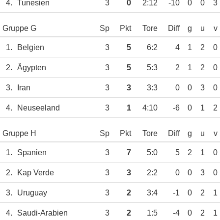
4.
Tunesien
3
0
2:12
-10
0
0
3
Gruppe G
Sp
Pkt
Tore
Diff
g
u
v
1.
Belgien
3
5
6:2
4
1
2
0
2.
Ägypten
3
5
5:3
2
1
2
0
3.
Iran
3
3
3:3
0
0
3
0
4.
Neuseeland
3
1
4:10
-6
0
1
2
Gruppe H
Sp
Pkt
Tore
Diff
g
u
v
1.
Spanien
3
7
5:0
5
2
1
0
2.
Kap Verde
3
3
2:2
0
0
3
0
3.
Uruguay
3
2
3:4
-1
0
2
1
4.
Saudi-Arabien
3
2
1:5
-4
0
2
1