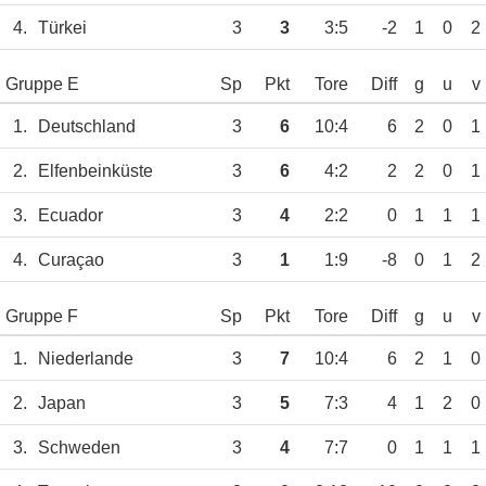
4.
Türkei
3
3
3:5
-2
1
0
2
Gruppe E
Sp
Pkt
Tore
Diff
g
u
v
1.
Deutschland
3
6
10:4
6
2
0
1
2.
Elfenbeinküste
3
6
4:2
2
2
0
1
3.
Ecuador
3
4
2:2
0
1
1
1
4.
Curaçao
3
1
1:9
-8
0
1
2
Gruppe F
Sp
Pkt
Tore
Diff
g
u
v
1.
Niederlande
3
7
10:4
6
2
1
0
2.
Japan
3
5
7:3
4
1
2
0
3.
Schweden
3
4
7:7
0
1
1
1