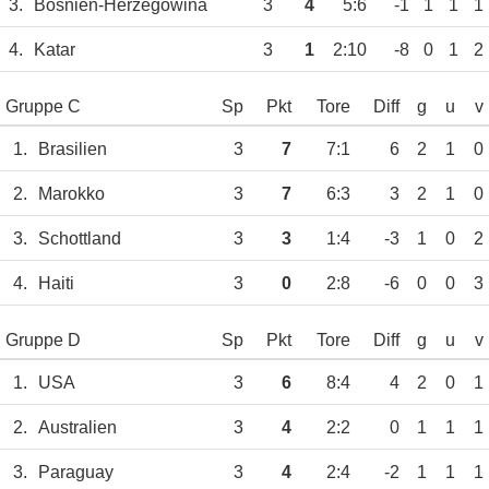
3.
Bosnien-Herzegowina
3
4
5:6
-1
1
1
1
4.
Katar
3
1
2:10
-8
0
1
2
Gruppe C
Sp
Pkt
Tore
Diff
g
u
v
1.
Brasilien
3
7
7:1
6
2
1
0
2.
Marokko
3
7
6:3
3
2
1
0
3.
Schottland
3
3
1:4
-3
1
0
2
4.
Haiti
3
0
2:8
-6
0
0
3
Gruppe D
Sp
Pkt
Tore
Diff
g
u
v
1.
USA
3
6
8:4
4
2
0
1
2.
Australien
3
4
2:2
0
1
1
1
3.
Paraguay
3
4
2:4
-2
1
1
1