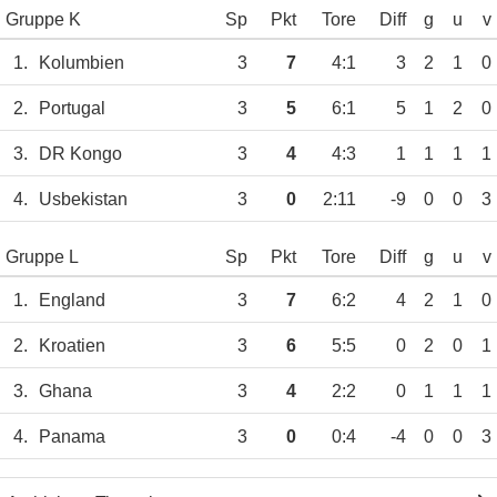
Gruppe K
Sp
Pkt
Tore
Diff
g
u
v
1.
Kolumbien
3
7
4:1
3
2
1
0
2.
Portugal
3
5
6:1
5
1
2
0
3.
DR Kongo
3
4
4:3
1
1
1
1
4.
Usbekistan
3
0
2:11
-9
0
0
3
Gruppe L
Sp
Pkt
Tore
Diff
g
u
v
1.
England
3
7
6:2
4
2
1
0
2.
Kroatien
3
6
5:5
0
2
0
1
3.
Ghana
3
4
2:2
0
1
1
1
4.
Panama
3
0
0:4
-4
0
0
3