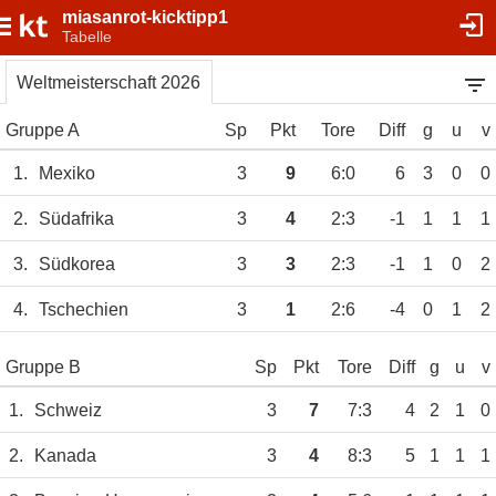
miasanrot-kicktipp1
Tabelle
Weltmeisterschaft 2026
Gruppe A
Sp
Pkt
Tore
Diff
g
u
v
1.
Mexiko
3
9
6:0
6
3
0
0
2.
Südafrika
3
4
2:3
-1
1
1
1
3.
Südkorea
3
3
2:3
-1
1
0
2
4.
Tschechien
3
1
2:6
-4
0
1
2
Gruppe B
Sp
Pkt
Tore
Diff
g
u
v
1.
Schweiz
3
7
7:3
4
2
1
0
2.
Kanada
3
4
8:3
5
1
1
1