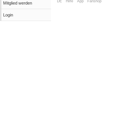
DE
Hilfe
App
Fanshop
Mitglied werden
Login