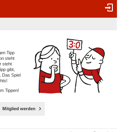
gen Tipp
on steht
r steht
ipp gibt,
. Das Spiel
hts!
im Tippen!
Mitglied werden