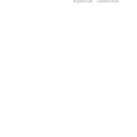
Impressum
Datenschutz