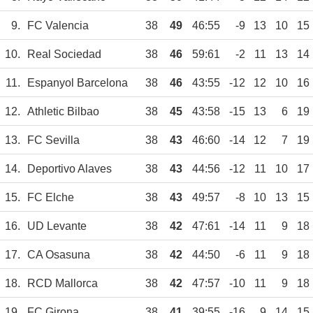
9.
FC Valencia
38
49
46:55
-9
13
10
15
10.
Real Sociedad
38
46
59:61
-2
11
13
14
11.
Espanyol Barcelona
38
46
43:55
-12
12
10
16
12.
Athletic Bilbao
38
45
43:58
-15
13
6
19
13.
FC Sevilla
38
43
46:60
-14
12
7
19
14.
Deportivo Alaves
38
43
44:56
-12
11
10
17
15.
FC Elche
38
43
49:57
-8
10
13
15
16.
UD Levante
38
42
47:61
-14
11
9
18
17.
CA Osasuna
38
42
44:50
-6
11
9
18
18.
RCD Mallorca
38
42
47:57
-10
11
9
18
19.
FC Girona
38
41
39:55
-16
9
14
15