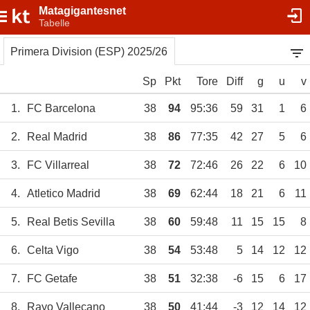
Matagigantesnet
Tabelle
Primera Division (ESP) 2025/26
Sp
Pkt
Tore
Diff
g
u
v
1.
FC Barcelona
38
94
95:36
59
31
1
6
2.
Real Madrid
38
86
77:35
42
27
5
6
3.
FC Villarreal
38
72
72:46
26
22
6
10
4.
Atletico Madrid
38
69
62:44
18
21
6
11
5.
Real Betis Sevilla
38
60
59:48
11
15
15
8
6.
Celta Vigo
38
54
53:48
5
14
12
12
7.
FC Getafe
38
51
32:38
-6
15
6
17
8.
Rayo Vallecano
38
50
41:44
-3
12
14
12