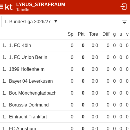
LYRUS_STRAFRAUM
Tabelle
1. Bundesliga 2026/27
Sp
Pkt
Tore
Diff
g
u
v
1.
1. FC Köln
0
0
0:0
0
0
0
0
1.
1. FC Union Berlin
0
0
0:0
0
0
0
0
1.
1899 Hoffenheim
0
0
0:0
0
0
0
0
1.
Bayer 04 Leverkusen
0
0
0:0
0
0
0
0
1.
Bor. Mönchengladbach
0
0
0:0
0
0
0
0
1.
Borussia Dortmund
0
0
0:0
0
0
0
0
1.
Eintracht Frankfurt
0
0
0:0
0
0
0
0
1.
FC Augsburg
0
0
0:0
0
0
0
0