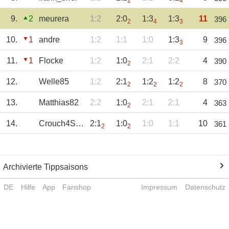
2
4
9.
2
meurera
1:2
2:0
1:3
1:3
11
396
2
4
3
10.
1
andre
1:2
1:1
1:0
1:3
9
396
3
11.
1
Flocke
1:2
1:0
2:1
2:2
4
390
2
12.
Welle85
1:2
2:1
1:2
1:2
8
370
2
2
2
13.
Matthias82
2:2
1:0
2:1
2:1
4
363
2
14.
Crouch4SFB
2:1
1:0
1:0
1:1
10
361
2
2
Archivierte Tippsaisons
DE
Hilfe
App
Fanshop
Impressum
Datenschutz