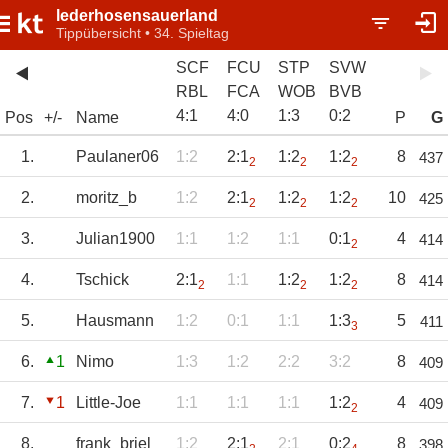
lederhosensauerland
Tippübersicht • 34. Spieltag
SCF
FCU
STP
SVW
RBL
FCA
WOB
BVB
4
:
1
4
:
0
1
:
3
0
:
2
Pos
+/-
Name
P
G
1.
Paulaner06
1:2
2:1
1:2
1:2
8
437
2
2
2
2.
moritz_b
1:2
2:1
1:2
1:2
10
425
2
2
2
3.
Julian1900
1:1
1:2
1:1
0:1
4
414
2
4.
Tschick
2:1
1:1
1:2
1:2
8
414
2
2
2
5.
Hausmann
1:2
0:1
1:1
1:3
5
411
3
6.
1
Nimo
1:3
1:2
2:2
3:2
8
409
7.
1
Little-Joe
1:1
1:1
1:1
1:2
4
409
2
8.
frank_briel
1:2
2:1
2:1
0:2
8
398