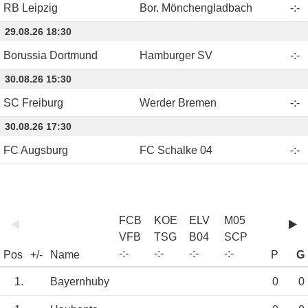
RB Leipzig
Bor. Mönchengladbach
-
:
-
29.08.26 18:30
Borussia Dortmund
Hamburger SV
-
:
-
30.08.26 15:30
SC Freiburg
Werder Bremen
-
:
-
30.08.26 17:30
FC Augsburg
FC Schalke 04
-
:
-
FCB
KOE
ELV
M05
VFB
TSG
B04
SCP
-
:
-
-
:
-
-
:
-
-
:
-
Pos
+/-
Name
P
G
1.
Bayernhuby
0
0