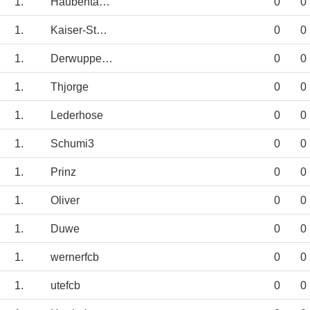
1.
Haubentaucher
0
0
1.
Kaiser-Stefan
0
0
1.
Derwupperbazi
0
0
1.
Thjorge
0
0
1.
Lederhose
0
0
1.
Schumi3
0
0
1.
Prinz
0
0
1.
Oliver
0
0
1.
Duwe
0
0
1.
wernerfcb
0
0
1.
utefcb
0
0