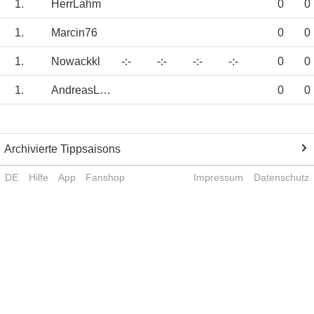
1.
HerrLahm
0
0
1.
Marcin76
0
0
1.
Nowackkl
-:-
-:-
-:-
-:-
0
0
1.
AndreasLaadsch
0
0
Archivierte Tippsaisons
DE
Hilfe
App
Fanshop
Impressum
Datenschutz