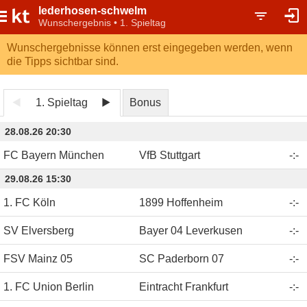
lederhosen-schwelm
Wunschergebnis • 1. Spieltag
Wunschergebnisse können erst eingegeben werden, wenn
die Tipps sichtbar sind.
1. Spieltag
Bonus
28.08.26 20:30
FC Bayern München
VfB Stuttgart
-
:
-
29.08.26 15:30
1. FC Köln
1899 Hoffenheim
-
:
-
SV Elversberg
Bayer 04 Leverkusen
-
:
-
FSV Mainz 05
SC Paderborn 07
-
:
-
1. FC Union Berlin
Eintracht Frankfurt
-
:
-