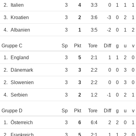
2.
Italien
3
4
3:3
0
1
1
1
3.
Kroatien
3
2
3:6
-3
0
2
1
4.
Albanien
3
1
3:5
-2
0
1
2
Gruppe C
Sp
Pkt
Tore
Diff
g
u
v
1.
England
3
5
2:1
1
1
2
0
2.
Dänemark
3
3
2:2
0
0
3
0
2.
Slowenien
3
3
2:2
0
0
3
0
4.
Serbien
3
2
1:2
-1
0
2
1
Gruppe D
Sp
Pkt
Tore
Diff
g
u
v
1.
Österreich
3
6
6:4
2
2
0
1
2.
Frankreich
3
5
2:1
1
1
2
0