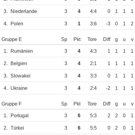
3.
Niederlande
3
4
4:4
0
1
1
1
4.
Polen
3
1
3:6
-3
0
1
2
Gruppe E
Sp
Pkt
Tore
Diff
g
u
v
1.
Rumänien
3
4
4:3
1
1
1
1
2.
Belgien
3
4
2:1
1
1
1
1
3.
Slowakei
3
4
3:3
0
1
1
1
4.
Ukraine
3
4
2:4
-2
1
1
1
Gruppe F
Sp
Pkt
Tore
Diff
g
u
v
1.
Portugal
3
6
5:3
2
2
0
1
2.
Türkei
3
6
5:5
0
2
0
1