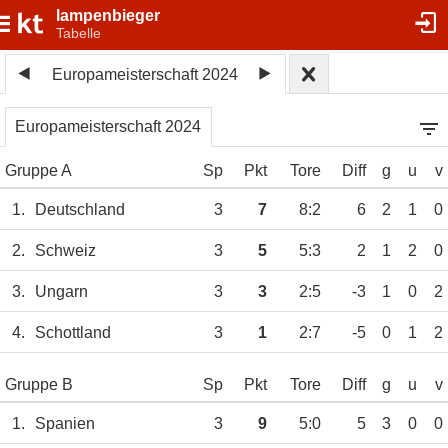
lampenbieger
Tabelle
Europameisterschaft 2024
Europameisterschaft 2024
Gruppe A
Sp
Pkt
Tore
Diff
g
u
v
1.
Deutschland
3
7
8:2
6
2
1
0
2.
Schweiz
3
5
5:3
2
1
2
0
3.
Ungarn
3
3
2:5
-3
1
0
2
4.
Schottland
3
1
2:7
-5
0
1
2
Gruppe B
Sp
Pkt
Tore
Diff
g
u
v
1.
Spanien
3
9
5:0
5
3
0
0