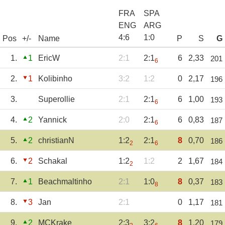
FRA
SPA
ENG
ARG
4
:
6
1
:
0
Pos
+/-
Name
P
S
G
1.
1
EricW
2:1
2:1
6
2,33
201
6
2.
1
Kolibinho
3:2
1:2
0
2,17
196
3.
Superollie
2:1
2:1
6
1,00
193
6
4.
2
Yannick
2:0
2:1
6
0,83
187
6
5.
2
christianN
1:2
2:1
8
0,70
186
2
6
6.
2
Schakal
1:2
1:2
2
1,67
184
2
7.
1
Beachmaltinho
2:1
1:0
8
0,37
183
8
8.
3
Jan
2:1
0
1,17
181
9.
2
MCKrake
2:3
3:2
8
1,20
179