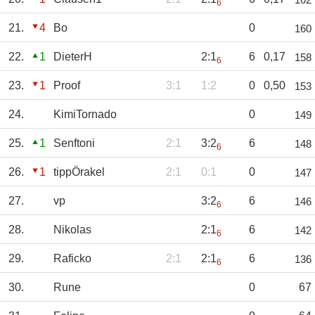
6
21.
4
Bo
0
160
22.
1
DieterH
2:1
6
0,17
158
6
23.
1
Proof
3:1
1:2
0
0,50
153
24.
KimiTornado
0
149
25.
1
Senftoni
2:1
3:2
6
148
6
26.
1
tippÖrakel
2:1
0:1
0
147
27.
vp
3:2
6
146
6
28.
Nikolas
2:1
6
142
6
29.
Raficko
2:1
2:1
6
136
6
30.
Rune
0
67