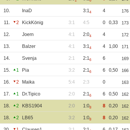
2
6
10.
InaD
3:1
4
176
4
11.
2
KickKönig
3:1
4:5
0
0,33
173
12.
Joern
4:1
2:0
4
172
4
13.
Balzer
4:1
3:1
4
1,00
171
4
14.
Svenja
2:1
2:1
6
169
6
15.
1
Pia
3:2
2:1
6
0,50
166
6
16.
2
Maika
5:4
2:3
0
163
17.
1
Dr.Tipico
2:0
2:1
6
0,50
162
6
18.
2
KBS1904
2:0
1:0
8
0,20
162
8
18.
2
LB65
3:2
1:0
8
0,20
162
8
20.
1
Clausen1
2:1
2:1
6
0,17
162