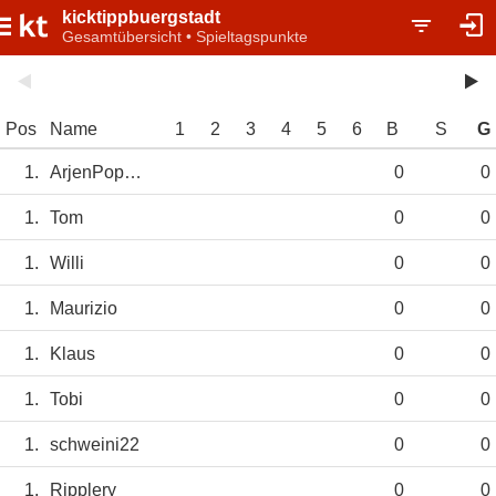
kicktippbuergstadt
Gesamtübersicht • Spieltagspunkte
Pos
Name
1
2
3
4
5
6
B
S
G
1.
ArjenPoppen
0
0
1.
Tom
0
0
1.
Willi
0
0
1.
Maurizio
0
0
1.
Klaus
0
0
1.
Tobi
0
0
1.
schweini22
0
0
1.
Ripplery
0
0