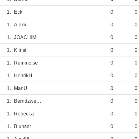
1.
Ecki
0
0
1.
Alexx
0
0
1.
JOACHIM
0
0
1.
Klinsi
0
0
1.
Rummelse
0
0
1.
HenrikH
0
0
1.
ManU
0
0
1.
Berndzweinull
0
0
1.
Rebecca
0
0
1.
Blunser
0
0