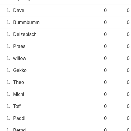
1.
Dave
0
0
1.
Bummbumm
0
0
1.
Delzepisch
0
0
1.
Praesi
0
0
1.
willow
0
0
1.
Gekko
0
0
1.
Theo
0
0
1.
Michi
0
0
1.
Toffi
0
0
1.
Paddl
0
0
1.
Bernd
0
0