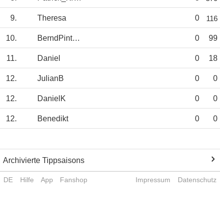
9.
Theresa
0
116
10.
BerndPinther
0
99
11.
Daniel
0
18
12.
JulianB
0
0
12.
DanielK
0
0
12.
Benedikt
0
0
Archivierte Tippsaisons
DE
Hilfe
App
Fanshop
Impressum
Datenschutz