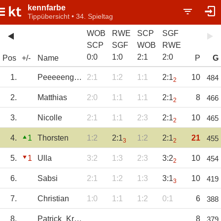
kennfarbe
Tippübersicht • 34. Spieltag
WOB
RWE
SCP
SGF
SCP
SGF
WOB
RWE
0
:
0
1
:
0
2
:
1
2
:
0
Pos
+/-
Name
P
G
1.
Peeeeengxiaaang
2:1
1:2
1:1
2:1
10
484
2
2.
Matthias
2:0
1:1
1:1
2:1
8
466
2
3.
Nicolle
2:1
1:1
2:3
2:1
10
465
2
4.
1
Thorsten
1:2
2:1
1:2
2:1
21
455
3
2
5.
1
Ulla
3:2
1:3
2:3
3:2
10
454
2
6.
Sabsi
2:1
1:2
1:3
3:1
10
419
3
7.
Christian
1:0
1:1
1:2
0:1
6
388
8.
Patrick_Kroll
8
379