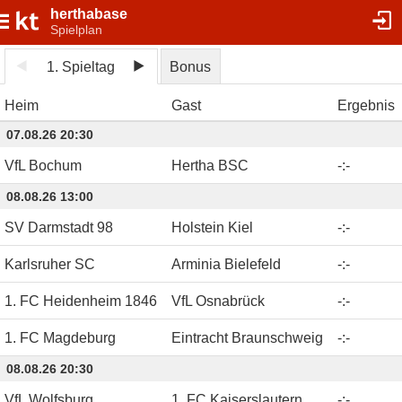
herthabase
Spielplan
1. Spieltag
Bonus
Heim
Gast
Ergebnis
07.08.26 20:30
VfL Bochum
Hertha BSC
-
:
-
08.08.26 13:00
SV Darmstadt 98
Holstein Kiel
-
:
-
Karlsruher SC
Arminia Bielefeld
-
:
-
1. FC Heidenheim 1846
VfL Osnabrück
-
:
-
1. FC Magdeburg
Eintracht Braunschweig
-
:
-
08.08.26 20:30
VfL Wolfsburg
1. FC Kaiserslautern
-
:
-