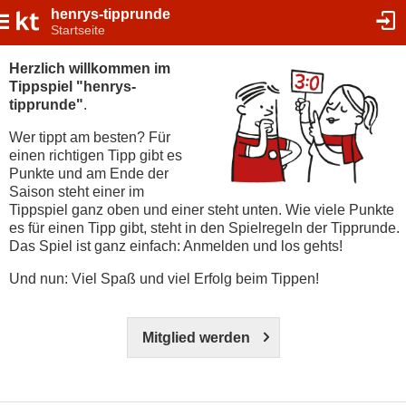
henrys-tipprunde
Startseite
Herzlich willkommen im
Tippspiel "henrys-
tipprunde"
.
Wer tippt am besten? Für
einen richtigen Tipp gibt es
Punkte und am Ende der
Saison steht einer im
Tippspiel ganz oben und einer steht unten. Wie viele Punkte
es für einen Tipp gibt, steht in den Spielregeln der Tipprunde.
Das Spiel ist ganz einfach: Anmelden und los gehts!
Und nun: Viel Spaß und viel Erfolg beim Tippen!
Mitglied werden