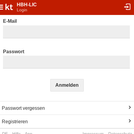
HBH-LIC
Login
E-Mail
Passwort
Anmelden
Passwort vergessen
Registrieren
DE
Hilfe
App
Impressum
Datenschutz