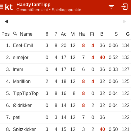
HandyTarifTipp
Gesamtübersicht • Spieltagspunkte
Pos
Name
6
7
Ac
Vi
Ha
Fi
B
S
G
1.
Esel-Emil
3
8
20
12
8
4
36
0,06
134
2.
elmejor
0
4
17
12
7
4
40
0,52
133
3.
lmrm
0
4
17
10
6
0
36
0,33
127
4.
Marillion
2
4
18
12
8
4
32
0,06
125
5.
TippTippTop
3
8
16
8
8
0
32
0,04
123
6.
Øldrikker
0
8
14
12
8
2
32
0,04
122
7.
peti
0
3
14
12
7
0
36
122
8.
Spitzkicker
3
4
15
12
3
2
40
0,50
121