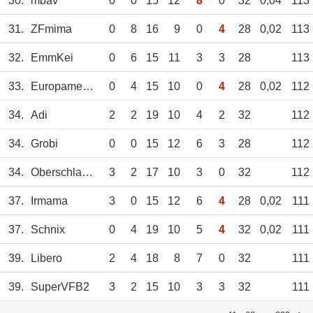
30.
mbav
0
0
15
12
8
0
32
0,04
113
31.
ZFmima
0
8
16
9
0
4
28
0,02
113
32.
EmmKei
0
6
15
11
3
3
28
113
33.
Europameisterin
0
4
15
10
0
4
28
0,02
112
34.
Adi
2
2
19
10
4
2
32
112
34.
Grobi
0
0
15
12
6
3
28
112
34.
Oberschlawiner
3
2
17
10
3
0
32
112
37.
Irmama
3
0
15
12
6
4
28
0,02
111
37.
Schnix
0
4
19
10
5
4
32
0,02
111
39.
Libero
2
4
18
8
7
0
32
111
39.
SuperVFB2
3
2
15
10
3
3
32
111