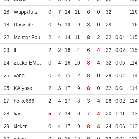
18.
WuppiJutta
0
7
14
11
6
0
32
116
18.
DasistderWegg
0
5
19
9
3
0
28
116
22.
Meister-Paul
2
4
14
11
8
2
32
0,04
115
23.
tl
2
2
18
4
6
4
32
0,02
115
24.
ZockerEM2024
0
4
16
10
8
4
32
0,06
114
25.
vano
0
4
15
12
8
0
28
0,04
114
25.
KAlypso
2
3
17
9
8
0
32
0,04
114
27.
heiko666
2
4
17
8
3
4
28
0,02
114
28.
kasi
5
7
14
10
7
4
20
0,11
113
29.
kicker
0
4
17
9
8
4
24
0,06
113