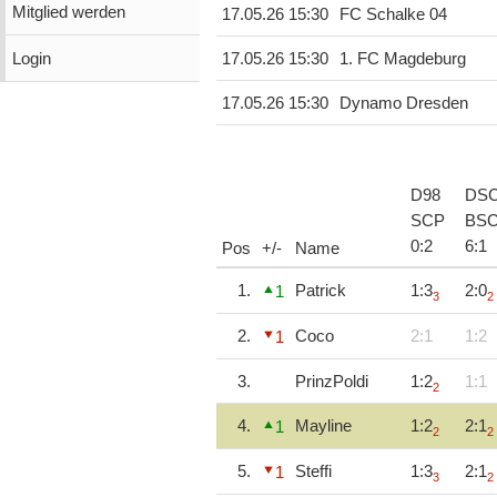
Mitglied werden
17.05.26 15:30
FC Schalke 04
Login
17.05.26 15:30
1. FC Magdeburg
17.05.26 15:30
Dynamo Dresden
D98
DS
SCP
BS
0
:
2
6
:
1
Pos
+/-
Name
1.
Patrick
1:3
2:0
1
3
2
2.
Coco
2:1
1:2
1
3.
PrinzPoldi
1:2
1:1
2
4.
Mayline
1:2
2:1
1
2
2
5.
Steffi
1:3
2:1
1
3
2