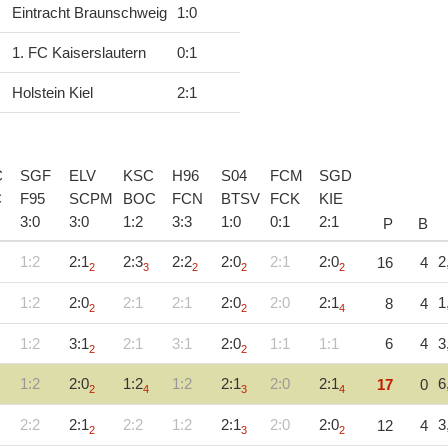
Eintracht Braunschweig
1
:
0
1. FC Kaiserslautern
0
:
1
Holstein Kiel
2
:
1
C
SGF
ELV
KSC
H96
S04
FCM
SGD
C
F95
SCPM
BOC
FCN
BTSV
FCK
KIE
3
:
0
3
:
0
1
:
2
3
:
3
1
:
0
0
:
1
2
:
1
P
B
1:2
2:1
2:3
2:2
2:0
2:1
2:0
2
16
4
2
3
2
2
2
1:2
2:0
2:1
2:1
2:0
2:0
2:1
1
8
4
2
2
4
1:2
3:1
2:1
3:1
2:0
1:1
1:1
6
4
3
2
2
1:2
2:0
1:2
1:2
2:1
2:0
2:1
6
17
0
2
4
3
4
2:2
2:1
2:2
1:2
2:1
2:0
2:0
3
12
4
2
3
2