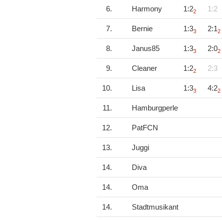
6.
Harmony
1:2
1:2
2
7.
Bernie
1:3
2:1
3
2
8.
Janus85
1:3
2:0
3
2
9.
Cleaner
1:2
2:3
2
10.
Lisa
1:3
4:2
3
2
11.
Hamburgperle
12.
PatFCN
13.
Juggi
14.
Diva
14.
Oma
14.
Stadtmusikant