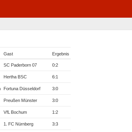
Gast
Ergebnis
SC Paderborn 07
0
:
2
Hertha BSC
6
:
1
h
Fortuna Düsseldorf
3
:
0
Preußen Münster
3
:
0
VfL Bochum
1
:
2
1. FC Nürnberg
3
:
3