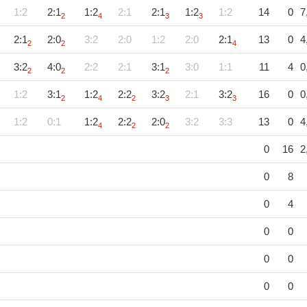
1:2
2:1
1:2
2:1
2:1
1:2
1:2
14
0
7
2
4
3
3
2:1
2:0
3:2
2:0
1:2
2:0
2:1
13
0
4
2
2
4
3:2
4:0
2:2
2:1
3:1
3:0
1:1
11
4
0
2
2
2
1:2
3:1
1:2
2:2
3:2
2:1
3:2
16
0
0
2
4
2
3
3
1:2
0:1
1:2
2:2
2:0
3:2
3:3
13
0
4
4
2
2
0
16
2
0
8
0
4
0
0
0
0
0
0