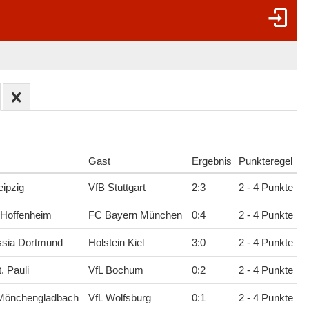
Gast
Ergebnis
Punkteregel
ipzig
VfB Stuttgart
2
:
3
2 - 4 Punkte
 Hoffenheim
FC Bayern München
0
:
4
2 - 4 Punkte
ssia Dortmund
Holstein Kiel
3
:
0
2 - 4 Punkte
. Pauli
VfL Bochum
0
:
2
2 - 4 Punkte
 Mönchengladbach
VfL Wolfsburg
0
:
1
2 - 4 Punkte