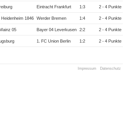
eiburg
Eintracht Frankfurt
1
:
3
2 - 4 Punkte
C Heidenheim 1846
Werder Bremen
1
:
4
2 - 4 Punkte
Mainz 05
Bayer 04 Leverkusen
2
:
2
2 - 4 Punkte
ugsburg
1. FC Union Berlin
1
:
2
2 - 4 Punkte
Impressum
Datenschutz