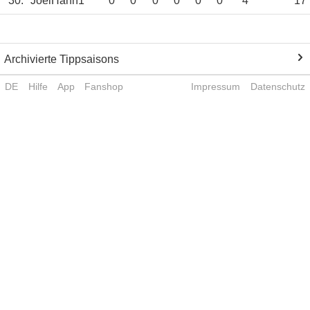
30.
JoelHahn1
0
0
0
0
0
0
4
17
Archivierte Tippsaisons
DE
Hilfe
App
Fanshop
Impressum
Datenschutz