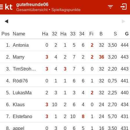
gutefreunde06
Gesamtübersicht • Spieltagspunkte
Pos
Name
Ha
32
Ha
33
34
Fi
B
S
G
1.
Antonia
0
2
1
5
6
2
32
3,50
444
2.
Marry
3
4
2
7
2
2
36
3,20
443
3.
TimStrohmenger
3
4
3
7
5
0
32
2,20
443
4.
Rödi76
0
1
1
6
6
1
32
0,75
441
5.
LukasMa
2
3
1
3
4
2
32
2,25
440
6.
Klaus
3
10
2
6
4
0
24
2,70
434
7.
Elstefano
3
1
2
10
8
1
24
5,70
431
8.
appel
0
3
0
6
5
1
16
3,50
431