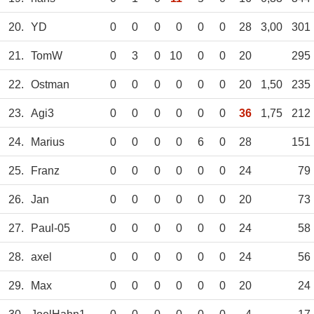
20.
YD
0
0
0
0
0
0
28
3,00
301
21.
TomW
0
3
0
10
0
0
20
295
22.
Ostman
0
0
0
0
0
0
20
1,50
235
23.
Agi3
0
0
0
0
0
0
36
1,75
212
24.
Marius
0
0
0
0
6
0
28
151
25.
Franz
0
0
0
0
0
0
24
79
26.
Jan
0
0
0
0
0
0
20
73
27.
Paul-05
0
0
0
0
0
0
24
58
28.
axel
0
0
0
0
0
0
24
56
29.
Max
0
0
0
0
0
0
20
24