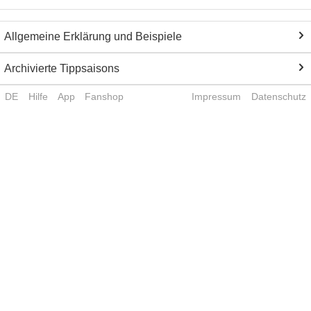
Allgemeine Erklärung und Beispiele
Archivierte Tippsaisons
DE
Hilfe
App
Fanshop
Impressum
Datenschutz