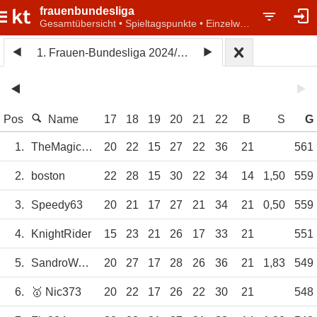
frauenbundesliga
Gesamtübersicht • Spieltagspunkte • Einzelwertung
1. Frauen-Bundesliga 2024/25
Pos
Name
17
18
19
20
21
22
B
S
G
1.
TheMagicEye
20
22
15
27
22
36
21
561
2.
boston
22
28
15
30
22
34
14
1,50
559
3.
Speedy63
20
21
17
27
21
34
21
0,50
559
4.
KnightRider
15
23
21
26
17
33
21
551
5.
SandroWagner
20
27
17
28
26
36
21
1,83
549
6.
🥇 Nic373
20
22
17
26
22
30
21
548