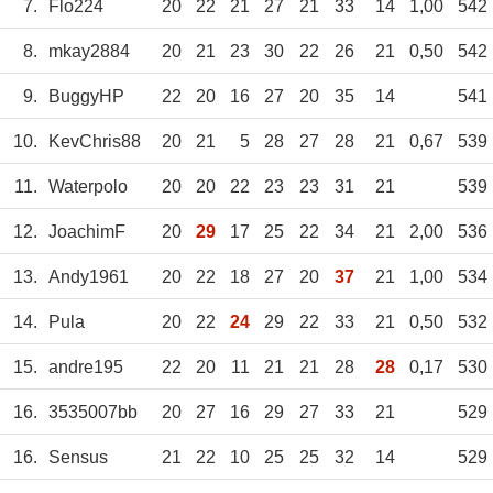
7.
Flo224
20
22
21
27
21
33
14
1,00
542
8.
mkay2884
20
21
23
30
22
26
21
0,50
542
9.
BuggyHP
22
20
16
27
20
35
14
541
10.
KevChris88
20
21
5
28
27
28
21
0,67
539
11.
Waterpolo
20
20
22
23
23
31
21
539
12.
JoachimF
20
29
17
25
22
34
21
2,00
536
13.
Andy1961
20
22
18
27
20
37
21
1,00
534
14.
Pula
20
22
24
29
22
33
21
0,50
532
15.
andre195
22
20
11
21
21
28
28
0,17
530
16.
3535007bb
20
27
16
29
27
33
21
529
16.
Sensus
21
22
10
25
25
32
14
529