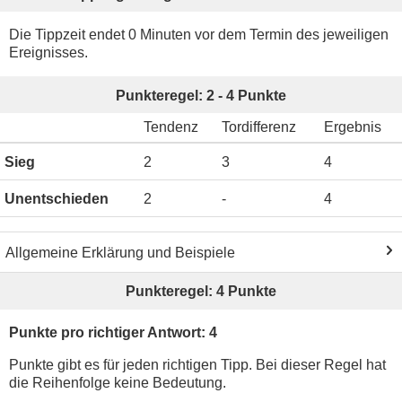
Die Tippzeit endet 0 Minuten vor dem Termin des jeweiligen
Ereignisses.
Punkteregel: 2 - 4 Punkte
Tendenz
Tordifferenz
Ergebnis
Sieg
2
3
4
Unentschieden
2
-
4
Allgemeine Erklärung und Beispiele
Punkteregel: 4 Punkte
Punkte pro richtiger Antwort: 4
Punkte gibt es für jeden richtigen Tipp. Bei dieser Regel hat
die Reihenfolge keine Bedeutung.