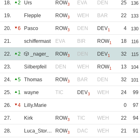
18.
2
Urs
ROW
EVA
DEN
25
136
3
19.
Flepple
ROW
WEH
BAR
22
133
3
20.
6
Pasco
ROW
DEN
DEV
4
130
3
1
21.
schiffermast
EVA
BIR
ROW
18
116
1
22.
2
🎲 _nager_
ROW
DEN
DEV
32
115
3
1
23.
Silberpfeil
DEN
WEH
ROW
13
104
1
24.
5
Thomas
ROW
BAR
DEN
32
101
3
25.
1
wayne
TIC
DEV
WEH
24
99
3
26.
4
Lilly.Marie
0
97
27.
Kirk
ROW
TIC
WEH
22
94
3
28.
Luca_Storms
ROW
DAC
WEH
21
91
3