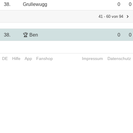
38.
Grullewugg
0
0
41 - 60 von 94
38.
🏆 Ben
0
0
DE
Hilfe
App
Fanshop
Impressum
Datenschutz