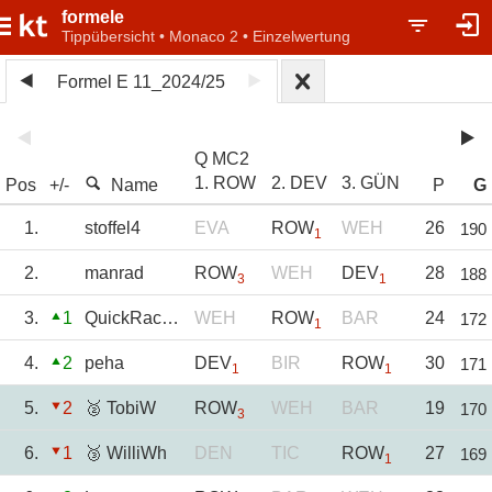
formele
Tippübersicht • Monaco 2 • Einzelwertung
Formel E 11_2024/25
Q MC2
1. ROW
2. DEV
3. GÜN
Pos
+/-
Name
P
G
1.
stoffel4
EVA
ROW
WEH
26
190
1
2.
manrad
ROW
WEH
DEV
28
188
3
1
3.
1
QuickRacer0815
WEH
ROW
BAR
24
172
1
4.
2
peha
DEV
BIR
ROW
30
171
1
1
5.
2
🥈 TobiW
ROW
WEH
BAR
19
170
3
6.
1
🥉 WilliWh
DEN
TIC
ROW
27
169
1