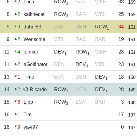
6.
2
Luca
ROW
BAR
WEH
33
169
3
8.
2
katithecat
ROW
BAR
WEH
25
159
3
9.
9
dahni83
DAC
DEN
ROW
34
151
1
9.
2
Wenschie
WEH
DAC
BAR
19
151
11.
4
idimidi
DEV
ROW
WEH
28
151
1
1
11.
2
eGolfinator
DEN
DEV
WEH
23
151
3
13.
1
Timo
EVA
DEN
DEV
18
150
1
14.
2
🎲 Ricardo
ROW
DEN
DEV
28
149
3
1
15.
6
Lipp
ROW
EVA
BAR
3
138
3
16.
1
Tim
17
137
16.
9
yavi97
0
137