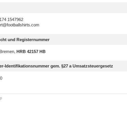
 174 1547962
rt@footballshirts.com
icht und Registernummer
 Bremen,
HRB 42157 HB
r-Identifikationsnummer gem. §27 a Umsatzsteuergesetz
0
p