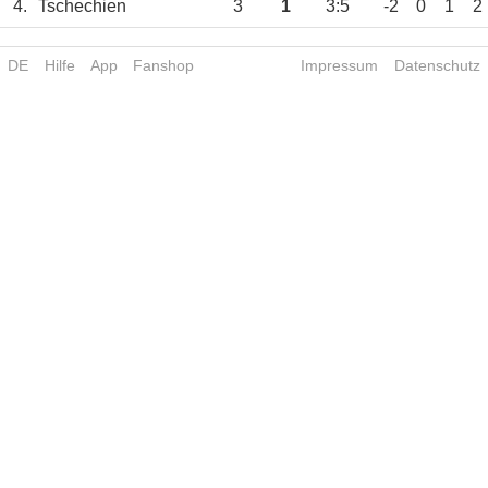
4.
Tschechien
3
1
3:5
-2
0
1
2
DE
Hilfe
App
Fanshop
Impressum
Datenschutz