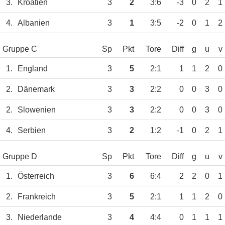
3.
Kroatien
3
2
3:6
-3
0
2
1
4.
Albanien
3
1
3:5
-2
0
1
2
Gruppe C
Sp
Pkt
Tore
Diff
g
u
v
1.
England
3
5
2:1
1
1
2
0
2.
Dänemark
3
3
2:2
0
0
3
0
2.
Slowenien
3
3
2:2
0
0
3
0
4.
Serbien
3
2
1:2
-1
0
2
1
Gruppe D
Sp
Pkt
Tore
Diff
g
u
v
1.
Österreich
3
6
6:4
2
2
0
1
2.
Frankreich
3
5
2:1
1
1
2
0
3.
Niederlande
3
4
4:4
0
1
1
1