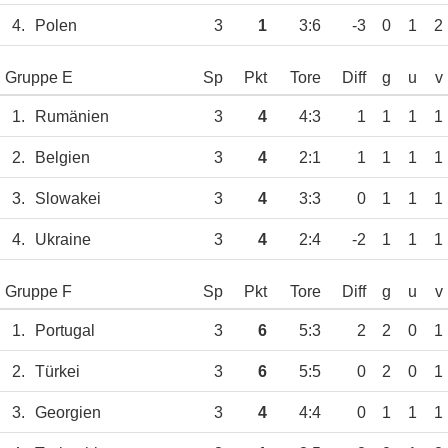
4.
Polen
3
1
3:6
-3
0
1
2
Gruppe E
Sp
Pkt
Tore
Diff
g
u
v
1.
Rumänien
3
4
4:3
1
1
1
1
2.
Belgien
3
4
2:1
1
1
1
1
3.
Slowakei
3
4
3:3
0
1
1
1
4.
Ukraine
3
4
2:4
-2
1
1
1
Gruppe F
Sp
Pkt
Tore
Diff
g
u
v
1.
Portugal
3
6
5:3
2
2
0
1
2.
Türkei
3
6
5:5
0
2
0
1
3.
Georgien
3
4
4:4
0
1
1
1