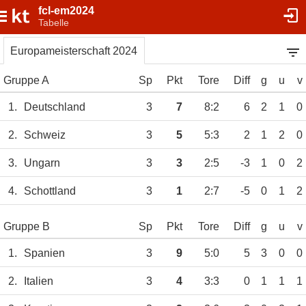
fcl-em2024
Tabelle
Europameisterschaft 2024
Gruppe A
Sp
Pkt
Tore
Diff
g
u
v
1.
Deutschland
3
7
8:2
6
2
1
0
2.
Schweiz
3
5
5:3
2
1
2
0
3.
Ungarn
3
3
2:5
-3
1
0
2
4.
Schottland
3
1
2:7
-5
0
1
2
Gruppe B
Sp
Pkt
Tore
Diff
g
u
v
1.
Spanien
3
9
5:0
5
3
0
0
2.
Italien
3
4
3:3
0
1
1
1