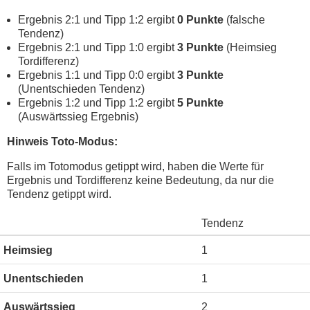
Ergebnis 2:1 und Tipp 1:2 ergibt
0 Punkte
(falsche
Tendenz)
Ergebnis 2:1 und Tipp 1:0 ergibt
3 Punkte
(Heimsieg
Tordifferenz)
Ergebnis 1:1 und Tipp 0:0 ergibt
3 Punkte
(Unentschieden Tendenz)
Ergebnis 1:2 und Tipp 1:2 ergibt
5 Punkte
(Auswärtssieg Ergebnis)
Hinweis Toto-Modus:
Falls im Totomodus getippt wird, haben die Werte für
Ergebnis und Tordifferenz keine Bedeutung, da nur die
Tendenz getippt wird.
Tendenz
Heimsieg
1
Unentschieden
1
Auswärtssieg
2