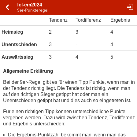
fcl-em2024
9er-Punkteregel
Tendenz
Tordifferenz
Ergebnis
Heimsieg
2
3
4
Unentschieden
3
-
4
Auswärtssieg
3
4
5
Allgemeine Erklärung
Bei der 9er-Regel gibt es für einen Tipp Punkte, wenn man in
der Tendenz richtig liegt. Die Tendenz ist richtig, wenn man
auf den richtigen Sieger getippt hat oder man ein
Unentschieden getippt hat und dies auch so eingetreten ist.
Für einen richtigen Tipp können unterschiedliche Punkte
vergeben werden. Dazu wird zwischen Tendenz, Tordifferenz
und Ergebnis unterschieden:
Die Ergebnis-Punktzahl bekommt man, wenn man das