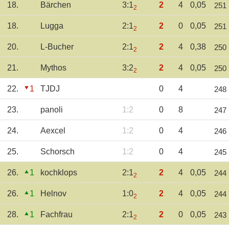
18.
Bärchen
3:1
2
4
0,05
251
2
18.
Lugga
2:1
2
0
0,05
251
2
20.
L-Bucher
2:1
2
4
0,38
250
2
21.
Mythos
3:2
2
4
0,05
250
2
22.
1
TJDJ
0
4
248
23.
panoli
1:2
0
8
247
24.
Aexcel
1:2
0
4
246
25.
Schorsch
1:2
0
4
245
26.
1
kochklops
2:1
2
4
0,05
244
2
26.
1
Helnov
1:0
2
4
0,05
244
2
28.
1
Fachfrau
2:1
2
0
0,05
243
2