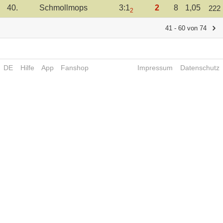
40.
Schmollmops
3:1
2
8
1,05
222
2
41 - 60 von 74
DE
Hilfe
App
Fanshop
Impressum
Datenschutz