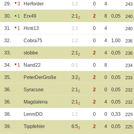
29.
3
Herforder
1:2
0
4
243
30.
1
Erx49
2:1
2
8
0,05
240
2
31.
1
Hinti13
2:3
0
4
240
32.
Cobra75
1:2
0
4
1,00
236
33.
stobbe
2:1
2
4
0,05
236
2
34.
1
Nand22
0:1
0
8
234
35.
PeterDerGroße
3:2
2
0
0,05
233
2
36.
Syracuse
2:1
2
0
0,05
232
2
36.
Magdalena
2:1
2
4
0,05
232
2
38.
LenniDD
1:2
0
0
0,33
229
39.
Tippfehler
6:5
2
4
0,05
225
2