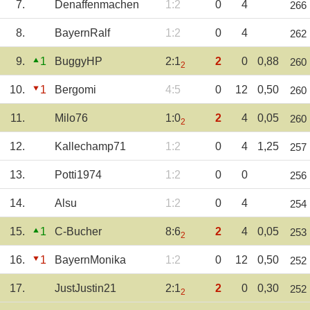
7.
Denaffenmachen
1:2
0
4
266
8.
BayernRalf
1:2
0
4
262
9.
1
BuggyHP
2:1
2
0
0,88
260
2
10.
1
Bergomi
4:5
0
12
0,50
260
11.
Milo76
1:0
2
4
0,05
260
2
12.
Kallechamp71
1:2
0
4
1,25
257
13.
Potti1974
1:2
0
0
256
14.
Alsu
1:2
0
4
254
15.
1
C-Bucher
8:6
2
4
0,05
253
2
16.
1
BayernMonika
1:2
0
12
0,50
252
17.
JustJustin21
2:1
2
0
0,30
252
2