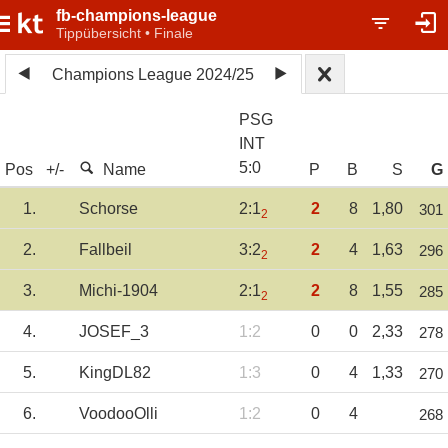
fb-champions-league
Tippübersicht • Finale
Champions League 2024/25
PSG
INT
5
:
0
Pos
+/-
Name
P
B
S
G
1.
Schorse
2:1
2
8
1,80
301
2
2.
Fallbeil
3:2
2
4
1,63
296
2
3.
Michi-1904
2:1
2
8
1,55
285
2
4.
JOSEF_3
1:2
0
0
2,33
278
5.
KingDL82
1:3
0
4
1,33
270
6.
VoodooOlli
1:2
0
4
268