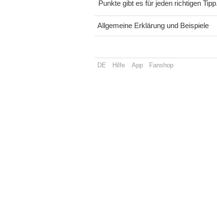
Punkte gibt es für jeden richtigen Tip
Allgemeine Erklärung und Beispiele
DE
Hilfe
App
Fanshop