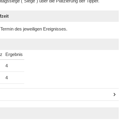
agssiege ("Siege") über die Platzierung der Tipper.
fzeit
 Termin des jeweiligen Ereignisses.
nz
Ergebnis
4
4