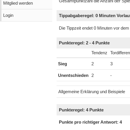
Gesamtpunktzahl die Anzahl der Spielt
Mitglied werden
Login
Tippabgaberegel: 0 Minuten Vorlau
Die Tippzeit endet 0 Minuten vor dem
Punkteregel: 2 - 4 Punkte
Tendenz
Tordiffere
Sieg
2
3
Unentschieden
2
-
Allgemeine Erklärung und Beispiele
Punkteregel: 4 Punkte
Punkte pro richtiger Antwort: 4