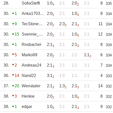
28.
SofiaSteffi
1:0
2:1
2:0
2:1
8
335
4
2
30.
1
Anka17031987
2:0
2:1
1:0
2:1
8
334
2
4
30.
9
TecStone1948
2:0
2:3
2:1
2:1
11
334
2
2
3
30.
15
Svennie_1970
2:0
1:1
1:0
2:1
12
334
2
4
30.
1
Rosbacher
2:1
2:1
2:1
2:1
8
334
3
3
30.
5
Marko89
2:0
1:1
2:2
1:1
6
334
2
2
30.
2
Andreas24
2:1
2:1
1:1
3:1
7
334
3
36.
14
Nand22
3:1
1:0
1:1
2:1
4
333
2
37.
20
Werrataler
2:1
1:3
2:1
2:1
14
332
3
2
3
38.
3
Henkie
2:0
2:1
1:0
2:1
8
332
2
4
38.
1
edgar
1:0
2:1
2:1
2:1
9
332
4
3