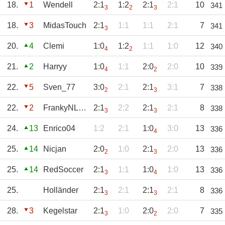
18.
1
Wendell
2:1
1:2
2:1
2:1
10
341
3
2
3
18.
3
MidasTouch
2:1
1:1
1:1
2:1
7
341
3
20.
4
Clemi
1:0
1:2
1:1
1:0
12
340
4
2
21.
2
Harryy
1:0
1:1
2:0
2:0
10
339
4
2
22.
5
Sven_77
3:0
2:1
2:1
3:1
7
338
2
3
22.
2
FrankyNLands
2:1
2:2
2:1
2:1
8
338
3
3
24.
13
Enrico04
1:2
2:1
1:0
3:0
13
336
4
25.
14
Nicjan
2:0
1:0
2:1
2:0
13
336
2
3
25.
14
RedSoccer
2:1
1:1
1:0
1:0
13
336
3
4
25.
Holländer
2:1
2:1
2:1
2:1
8
336
3
3
28.
3
Kegelstar
2:1
1:0
2:0
2:0
7
335
3
2