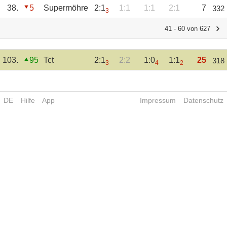
38.
5
Supermöhre
2:1
1:1
1:1
2:1
7
332
3
41 - 60 von 627
103.
95
Tct
2:1
2:2
1:0
1:1
25
318
3
4
2
DE
Hilfe
App
Impressum
Datenschutz