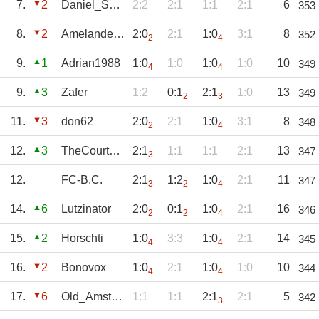
7.
2
Daniel_SVM
2:2
2:1
1:1
2:1
6
353
8.
2
Amelandertje
2:0
2:1
1:0
3:1
8
352
2
4
9.
1
Adrian1988
1:0
1:0
1:0
1:0
10
349
4
4
9.
3
Zafer
1:2
0:1
2:1
1:0
13
349
2
3
11.
3
don62
2:0
2:1
1:0
3:1
8
348
2
4
12.
3
TheCourtJester
2:1
1:1
1:1
2:1
13
347
3
12.
FC-B.C.
2:1
1:2
1:0
2:1
11
347
3
2
4
14.
6
Lutzinator
2:0
0:1
1:0
2:1
16
346
2
2
4
15.
2
Horschti
1:0
3:3
1:0
2:1
14
345
4
4
16.
2
Bonovox
1:0
2:1
1:0
1:0
10
344
4
4
17.
6
Old_Amsterdam
1:1
1:1
2:1
2:1
5
342
3