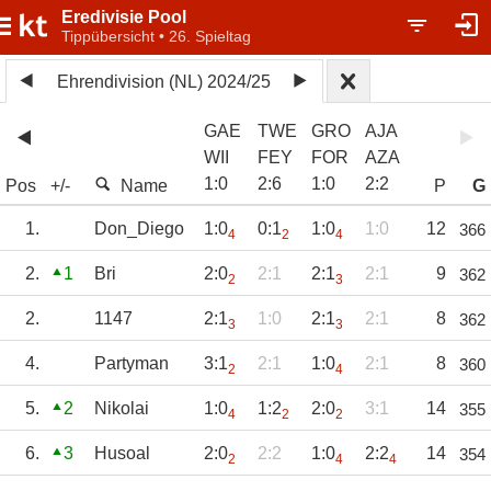
Eredivisie Pool
Tippübersicht • 26. Spieltag
Ehrendivision (NL) 2024/25
GAE
TWE
GRO
AJA
WII
FEY
FOR
AZA
1
:
0
2
:
6
1
:
0
2
:
2
Pos
+/-
Name
P
G
1.
Don_Diego
1:0
0:1
1:0
1:0
12
366
4
2
4
2.
1
Bri
2:0
2:1
2:1
2:1
9
362
2
3
2.
1147
2:1
1:0
2:1
2:1
8
362
3
3
4.
Partyman
3:1
2:1
1:0
2:1
8
360
2
4
5.
2
Nikolai
1:0
1:2
2:0
3:1
14
355
4
2
2
6.
3
Husoal
2:0
2:2
1:0
2:2
14
354
2
4
4