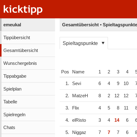
emeukal
Gesamtübersicht • Spieltagspunkt
Tippübersicht
Spieltagspunkte
Gesamtübersicht
Wunschergebnis
Pos
Name
1
2
3
4
Tippabgabe
1.
Sevi
6
4
9
10
Spielplan
2.
MatzeH
8
2
12
12
Tabelle
3.
Flix
4
5
8
11
Spielregeln
4.
elRisto
3
4
14
6
Chats
5.
Niggaz
7
7
7
6