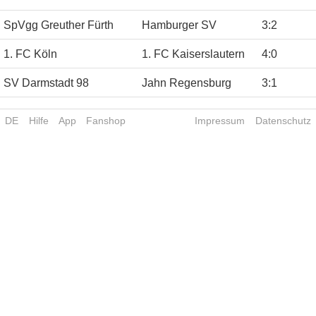
SpVgg Greuther Fürth
Hamburger SV
3
:
2
1. FC Köln
1. FC Kaiserslautern
4
:
0
SV Darmstadt 98
Jahn Regensburg
3
:
1
DE
Hilfe
App
Fanshop
Impressum
Datenschutz