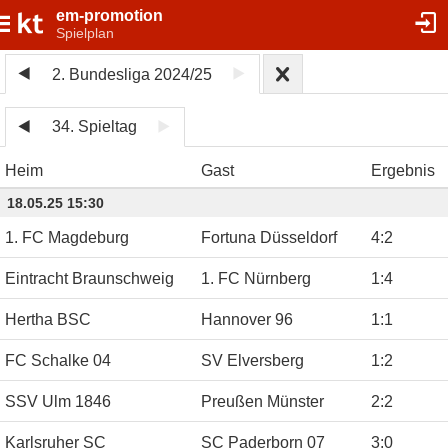
em-promotion
Spielplan
2. Bundesliga 2024/25
34. Spieltag
Heim
Gast
Ergebnis
18.05.25 15:30
1. FC Magdeburg
Fortuna Düsseldorf
4
:
2
Eintracht Braunschweig
1. FC Nürnberg
1
:
4
Hertha BSC
Hannover 96
1
:
1
FC Schalke 04
SV Elversberg
1
:
2
SSV Ulm 1846
Preußen Münster
2
:
2
Karlsruher SC
SC Paderborn 07
3
:
0