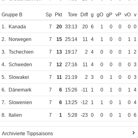
Gruppe B
Sp
Pkt
Tore
Diff
g
gO
gP
vP
vO
v
1.
Kanada
7
20
33:13
20
6
1
0
0
0
0
2.
Norwegen
7
15
25:14
11
4
1
0
0
1
1
3.
Tschechien
7
13
19:17
2
4
0
0
0
1
2
4.
Schweden
7
12
27:16
11
4
0
0
0
0
3
5.
Slowakei
7
11
21:19
2
3
0
1
0
0
3
6.
Dänemark
7
6
15:26
-11
1
0
1
0
1
4
7.
Slowenien
7
6
13:25
-12
1
1
0
1
0
4
8.
Italien
7
1
5:28
-23
0
0
0
1
0
6
Archivierte Tippsaisons