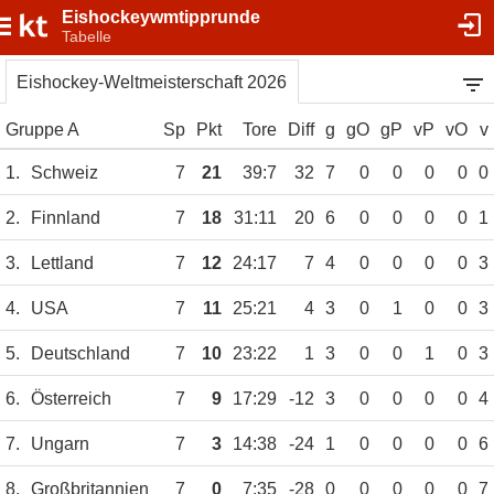
Eishockeywmtipprunde
Tabelle
Eishockey-Weltmeisterschaft 2026
Gruppe A
Sp
Pkt
Tore
Diff
g
gO
gP
vP
vO
v
1.
Schweiz
7
21
39:7
32
7
0
0
0
0
0
2.
Finnland
7
18
31:11
20
6
0
0
0
0
1
3.
Lettland
7
12
24:17
7
4
0
0
0
0
3
4.
USA
7
11
25:21
4
3
0
1
0
0
3
5.
Deutschland
7
10
23:22
1
3
0
0
1
0
3
6.
Österreich
7
9
17:29
-12
3
0
0
0
0
4
7.
Ungarn
7
3
14:38
-24
1
0
0
0
0
6
8.
Großbritannien
7
0
7:35
-28
0
0
0
0
0
7