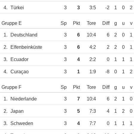
4.
Türkei
3
3
3:5
-2
1
0
2
Gruppe E
Sp
Pkt
Tore
Diff
g
u
v
1.
Deutschland
3
6
10:4
6
2
0
1
2.
Elfenbeinküste
3
6
4:2
2
2
0
1
3.
Ecuador
3
4
2:2
0
1
1
1
4.
Curaçao
3
1
1:9
-8
0
1
2
Gruppe F
Sp
Pkt
Tore
Diff
g
u
v
1.
Niederlande
3
7
10:4
6
2
1
0
2.
Japan
3
5
7:3
4
1
2
0
3.
Schweden
3
4
7:7
0
1
1
1