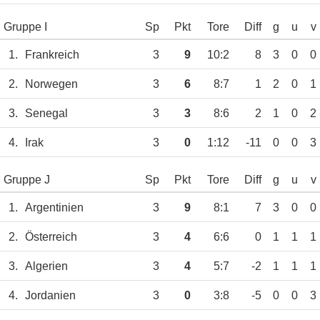
Gruppe I
Sp
Pkt
Tore
Diff
g
u
v
1.
Frankreich
3
9
10:2
8
3
0
0
2.
Norwegen
3
6
8:7
1
2
0
1
3.
Senegal
3
3
8:6
2
1
0
2
4.
Irak
3
0
1:12
-11
0
0
3
Gruppe J
Sp
Pkt
Tore
Diff
g
u
v
1.
Argentinien
3
9
8:1
7
3
0
0
2.
Österreich
3
4
6:6
0
1
1
1
3.
Algerien
3
4
5:7
-2
1
1
1
4.
Jordanien
3
0
3:8
-5
0
0
3