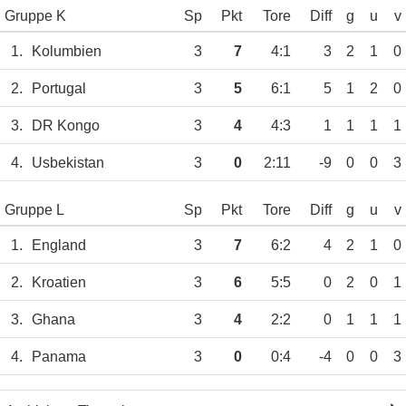
Gruppe K
Sp
Pkt
Tore
Diff
g
u
v
1.
Kolumbien
3
7
4:1
3
2
1
0
2.
Portugal
3
5
6:1
5
1
2
0
3.
DR Kongo
3
4
4:3
1
1
1
1
4.
Usbekistan
3
0
2:11
-9
0
0
3
Gruppe L
Sp
Pkt
Tore
Diff
g
u
v
1.
England
3
7
6:2
4
2
1
0
2.
Kroatien
3
6
5:5
0
2
0
1
3.
Ghana
3
4
2:2
0
1
1
1
4.
Panama
3
0
0:4
-4
0
0
3