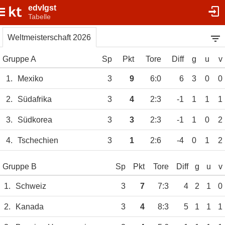
edvlgst
Tabelle
Weltmeisterschaft 2026
Gruppe A
Sp
Pkt
Tore
Diff
g
u
v
1.
Mexiko
3
9
6:0
6
3
0
0
2.
Südafrika
3
4
2:3
-1
1
1
1
3.
Südkorea
3
3
2:3
-1
1
0
2
4.
Tschechien
3
1
2:6
-4
0
1
2
Gruppe B
Sp
Pkt
Tore
Diff
g
u
v
1.
Schweiz
3
7
7:3
4
2
1
0
2.
Kanada
3
4
8:3
5
1
1
1