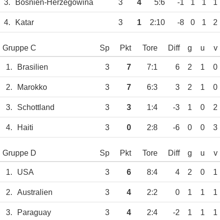
3.
Bosnien-Herzegowina
3
4
5:6
-1
1
1
1
4.
Katar
3
1
2:10
-8
0
1
2
Gruppe C
Sp
Pkt
Tore
Diff
g
u
v
1.
Brasilien
3
7
7:1
6
2
1
0
2.
Marokko
3
7
6:3
3
2
1
0
3.
Schottland
3
3
1:4
-3
1
0
2
4.
Haiti
3
0
2:8
-6
0
0
3
Gruppe D
Sp
Pkt
Tore
Diff
g
u
v
1.
USA
3
6
8:4
4
2
0
1
2.
Australien
3
4
2:2
0
1
1
1
3.
Paraguay
3
4
2:4
-2
1
1
1