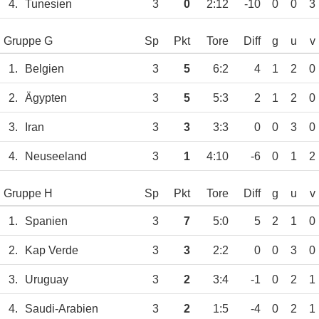
4.
Tunesien
3
0
2:12
-10
0
0
3
Gruppe G
Sp
Pkt
Tore
Diff
g
u
v
1.
Belgien
3
5
6:2
4
1
2
0
2.
Ägypten
3
5
5:3
2
1
2
0
3.
Iran
3
3
3:3
0
0
3
0
4.
Neuseeland
3
1
4:10
-6
0
1
2
Gruppe H
Sp
Pkt
Tore
Diff
g
u
v
1.
Spanien
3
7
5:0
5
2
1
0
2.
Kap Verde
3
3
2:2
0
0
3
0
3.
Uruguay
3
2
3:4
-1
0
2
1
4.
Saudi-Arabien
3
2
1:5
-4
0
2
1