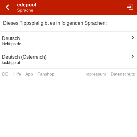
edepool
Sprache
Dieses Tippspiel gibt es in folgenden Sprachen:
Deutsch
kicktipp.de
Deutsch (Österreich)
kicktipp.at
DE
Hilfe
App
Fanshop
Impressum
Datenschutz