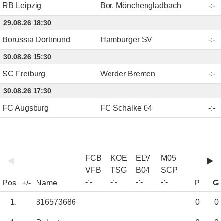
RB Leipzig
Bor. Mönchengladbach
-
:
-
29.08.26 18:30
Borussia Dortmund
Hamburger SV
-
:
-
30.08.26 15:30
SC Freiburg
Werder Bremen
-
:
-
30.08.26 17:30
FC Augsburg
FC Schalke 04
-
:
-
FCB
KOE
ELV
M05
VFB
TSG
B04
SCP
-
:
-
-
:
-
-
:
-
-
:
-
Pos
+/-
Name
P
G
1.
316573686
0
0