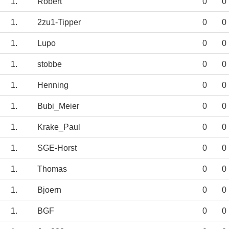
1.
Robert
0
0
1.
2zu1-Tipper
0
0
1.
Lupo
0
0
1.
stobbe
0
0
1.
Henning
0
0
1.
Bubi_Meier
0
0
1.
Krake_Paul
0
0
1.
SGE-Horst
0
0
1.
Thomas
0
0
1.
Bjoern
0
0
1.
BGF
0
0