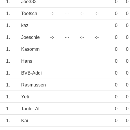
1.
Joe333
0
0
1.
Toetsch
-:-
-:-
-:-
-:-
0
0
1.
kaz
0
0
1.
Joeschle
-:-
-:-
-:-
-:-
0
0
1.
Kasomm
0
0
1.
Hans
0
0
1.
BVB-Addi
0
0
1.
Rasmussen
0
0
1.
Yeti
0
0
1.
Tante_Ali
0
0
1.
Kai
0
0