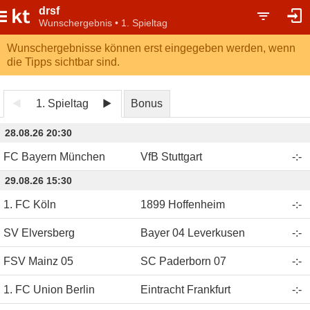
drsf
Wunschergebnis • 1. Spieltag
Wunschergebnisse können erst eingegeben werden, wenn
die Tipps sichtbar sind.
1. Spieltag
Bonus
28.08.26 20:30
FC Bayern München
VfB Stuttgart
-
:
-
29.08.26 15:30
1. FC Köln
1899 Hoffenheim
-
:
-
SV Elversberg
Bayer 04 Leverkusen
-
:
-
FSV Mainz 05
SC Paderborn 07
-
:
-
1. FC Union Berlin
Eintracht Frankfurt
-
:
-