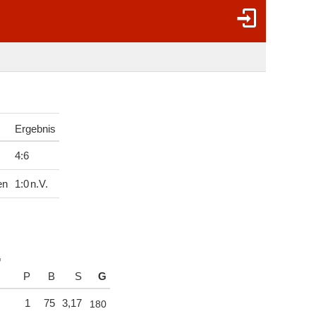
Ergebnis
4
:
6
en
1
:
0
n.V.
G
P
B
S
G
1
75
3,17
180