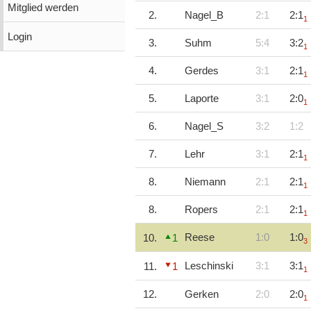
Mitglied werden
2.
Nagel_B
2:1
2:1
1
Login
3.
Suhm
5:4
3:2
1
4.
Gerdes
3:1
2:1
1
5.
Laporte
3:1
2:0
1
6.
Nagel_S
3:2
1:2
7.
Lehr
3:1
2:1
1
8.
Niemann
2:1
2:1
1
8.
Ropers
2:1
2:1
1
Reese
1:0
1:0
10.
1
3
Leschinski
3:1
3:1
11.
1
1
12.
Gerken
2:0
2:0
1