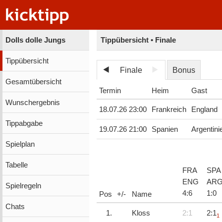
Dolls dolle Jungs
Tippübersicht • Finale
Tippübersicht
Finale
Bonus
Gesamtübersicht
Termin
Heim
Gast
Wunschergebnis
18.07.26 23:00
Frankreich
England
Tippabgabe
19.07.26 21:00
Spanien
Argentini
Spielplan
Tabelle
FRA
SPA
ENG
AR
Spielregeln
4
:
6
1
:
0
Pos
+/-
Name
Chats
1.
Kloss
2:1
2:1
1