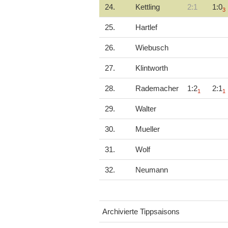
24.
Kettling
2:1
1:0
3
25.
Hartlef
26.
Wiebusch
27.
Klintworth
28.
Rademacher
1:2
2:1
1
1
29.
Walter
30.
Mueller
31.
Wolf
32.
Neumann
Archivierte Tippsaisons