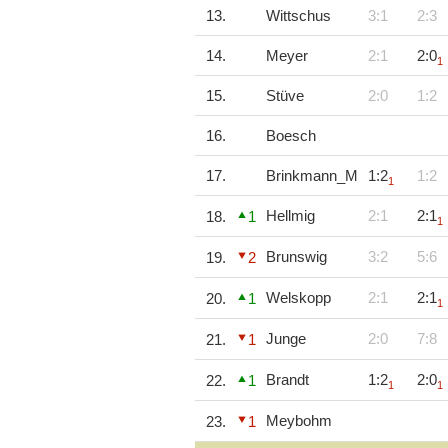
13.
Wittschus
3:1
2:3
14.
Meyer
2:1
2:0
1
15.
Stüve
2:0
1:2
16.
Boesch
17.
Brinkmann_M
1:2
1:2
1
Hellmig
2:1
2:1
18.
1
1
Brunswig
3:2
5:6
19.
2
Welskopp
2:1
2:1
20.
1
1
Junge
2:0
7:8
21.
1
Brandt
1:2
2:0
22.
1
1
1
Meybohm
23.
1