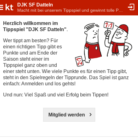
DJK SF Datteln
Macht mit bei unserem Tippspiel und gewinnt tolle Preise!
Herzlich willkommen im
Tippspiel "DJK SF Datteln"
.
Wer tippt am besten? Für
einen richtigen Tipp gibt es
Punkte und am Ende der
Saison steht einer im
Tippspiel ganz oben und
einer steht unten. Wie viele Punkte es für einen Tipp gibt,
steht in den Spielregeln der Tipprunde. Das Spiel ist ganz
einfach: Anmelden und los gehts!
Und nun: Viel Spaß und viel Erfolg beim Tippen!
Mitglied werden