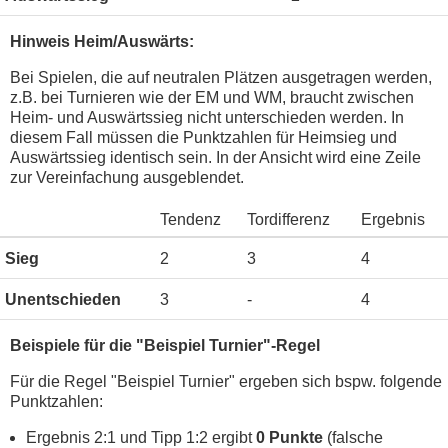
Hinweis Heim/Auswärts:
Bei Spielen, die auf neutralen Plätzen ausgetragen werden,
z.B. bei Turnieren wie der EM und WM, braucht zwischen
Heim- und Auswärtssieg nicht unterschieden werden. In
diesem Fall müssen die Punktzahlen für Heimsieg und
Auswärtssieg identisch sein. In der Ansicht wird eine Zeile
zur Vereinfachung ausgeblendet.
Tendenz
Tordifferenz
Ergebnis
Sieg
2
3
4
Unentschieden
3
-
4
Beispiele für die "Beispiel Turnier"-Regel
Für die Regel "Beispiel Turnier" ergeben sich bspw. folgende
Punktzahlen:
Ergebnis 2:1 und Tipp 1:2 ergibt
0 Punkte
(falsche