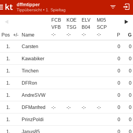
dffmtipper
Tippübersicht • 1. Spieltag
FCB
KOE
ELV
M05
VFB
TSG
B04
SCP
-
:
-
-
:
-
-
:
-
-
:
-
Pos
+/-
Name
P
G
1.
Carsten
0
0
1.
Kawabiker
0
0
1.
Tinchen
0
0
1.
DFRon
0
0
1.
AndreSVW
0
0
1.
DFManfred
-:-
-:-
-:-
-:-
0
0
1.
PrinzPoldi
0
0
1.
Janus85
0
0