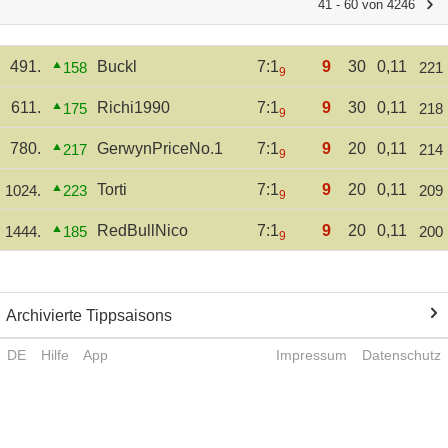
41 - 60 von 4246
491.
Buckl
7:1
9
30
0,11
158
221
9
611.
Richi1990
7:1
9
30
0,11
175
218
9
780.
GerwynPriceNo.1
7:1
9
20
0,11
217
214
9
Torti
7:1
9
20
0,11
1024.
223
209
9
RedBullNico
7:1
9
20
0,11
1444.
185
200
9
Archivierte Tippsaisons
DE
Hilfe
App
Impressum
Datenschutz