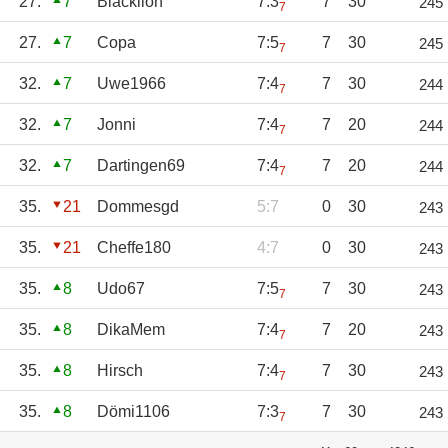
27.
7
Blacklion
7:3
7
30
245
7
27.
7
Copa
7:5
7
30
245
7
32.
7
Uwe1966
7:4
7
30
244
7
32.
7
Jonni
7:4
7
20
244
7
32.
7
Dartingen69
7:4
7
20
244
7
35.
21
Dommesgd
5:7
0
30
243
35.
21
Cheffe180
4:7
0
30
243
35.
8
Udo67
7:5
7
30
243
7
35.
8
DikaMem
7:4
7
20
243
7
35.
8
Hirsch
7:4
7
30
243
7
35.
8
Dömi1106
7:3
7
30
243
7