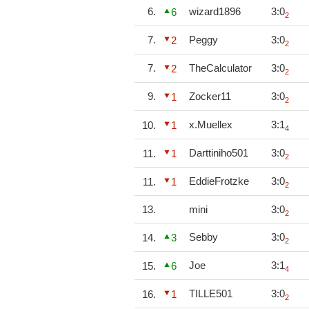
6.
wizard1896
3:0
6
2
7.
Peggy
3:0
2
2
7.
TheCalculator
3:0
2
2
9.
Zocker11
3:0
1
2
x.Muellex
3:1
10.
1
4
Darttiniho501
3:0
11.
1
2
EddieFrotzke
3:0
11.
1
2
13.
mini
3:0
2
Sebby
3:0
14.
3
2
Joe
3:1
15.
6
4
TILLE501
3:0
16.
1
2