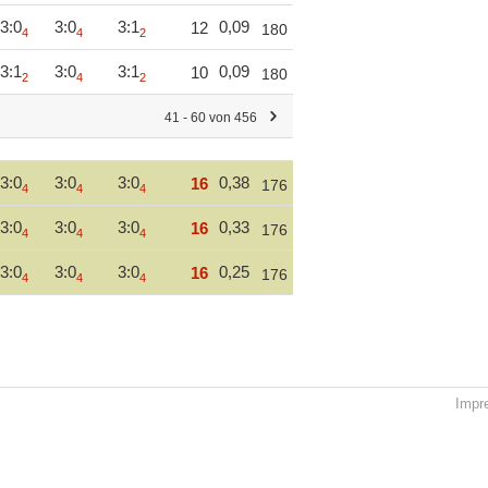
3:0
3:0
3:1
0,09
12
180
4
4
2
3:1
3:0
3:1
0,09
10
180
2
4
2
41 - 60 von 456
3:0
3:0
3:0
0,38
16
176
4
4
4
3:0
3:0
3:0
0,33
16
176
4
4
4
3:0
3:0
3:0
0,25
16
176
4
4
4
Impr