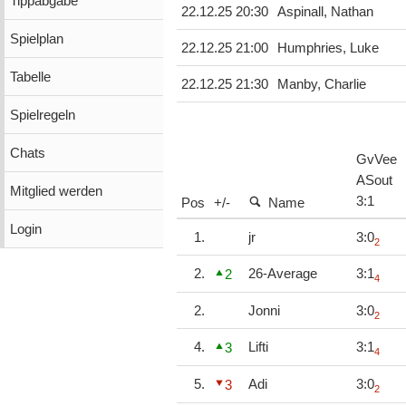
Tippabgabe
22.12.25 20:30
Aspinall, Nathan
Spielplan
22.12.25 21:00
Humphries, Luke
Tabelle
22.12.25 21:30
Manby, Charlie
Spielregeln
Chats
GvVee
ASout
Mitglied werden
3
:
1
Pos
+/-
Name
Login
1.
jr
3:0
2
2.
26-Average
3:1
2
4
2.
Jonni
3:0
2
4.
Lifti
3:1
3
4
5.
Adi
3:0
3
2