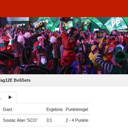
Tag12E Bo5Sets
12E Bo5Sets
Gast
Ergebnis
Punkteregel
Soutar, Alan 'SCO'
3
:
1
2 - 4 Punkte