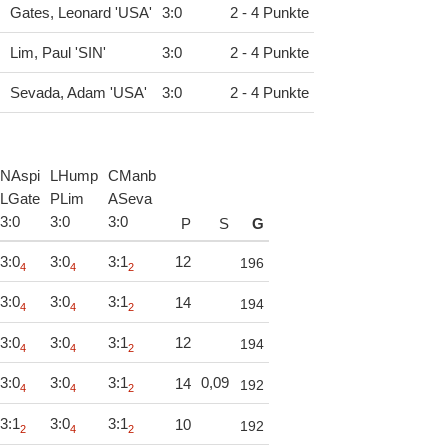
Gates, Leonard 'USA'
3
:
0
2 - 4 Punkte
Lim, Paul 'SIN'
3
:
0
2 - 4 Punkte
Sevada, Adam 'USA'
3
:
0
2 - 4 Punkte
NAspi
LHump
CManb
LGate
PLim
ASeva
3
:
0
3
:
0
3
:
0
P
S
G
3:0
3:0
3:1
12
196
4
4
2
3:0
3:0
3:1
14
194
4
4
2
3:0
3:0
3:1
12
194
4
4
2
3:0
3:0
3:1
0,09
14
192
4
4
2
3:1
3:0
3:1
10
192
2
4
2