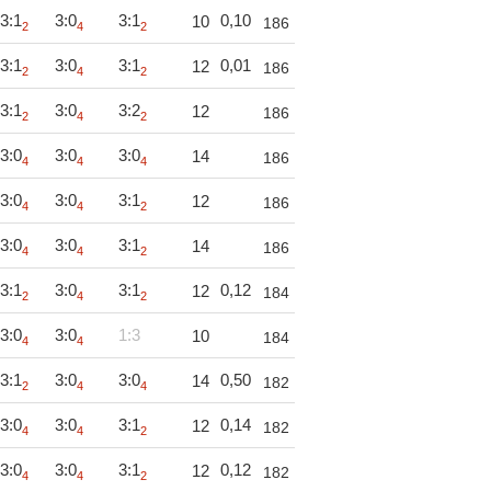
3:1
3:0
3:1
0,10
10
186
2
4
2
3:1
3:0
3:1
0,01
12
186
2
4
2
3:1
3:0
3:2
12
186
2
4
2
3:0
3:0
3:0
14
186
4
4
4
3:0
3:0
3:1
12
186
4
4
2
3:0
3:0
3:1
14
186
4
4
2
3:1
3:0
3:1
0,12
12
184
2
4
2
3:0
3:0
1:3
10
184
4
4
3:1
3:0
3:0
0,50
14
182
2
4
4
3:0
3:0
3:1
0,14
12
182
4
4
2
3:0
3:0
3:1
0,12
12
182
4
4
2