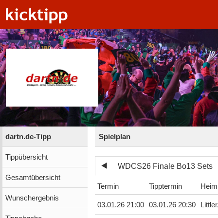
dartn.de-Tipp
Spielplan
Tippübersicht
WDCS26 Finale Bo13 Sets
Gesamtübersicht
Termin
Tipptermin
Heim
Wunschergebnis
03.01.26 21:00
03.01.26 20:30
Little