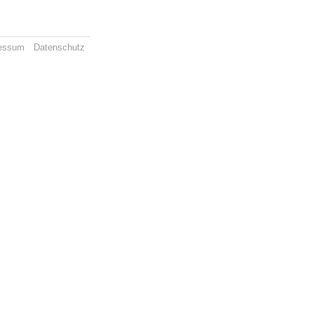
essum
Datenschutz